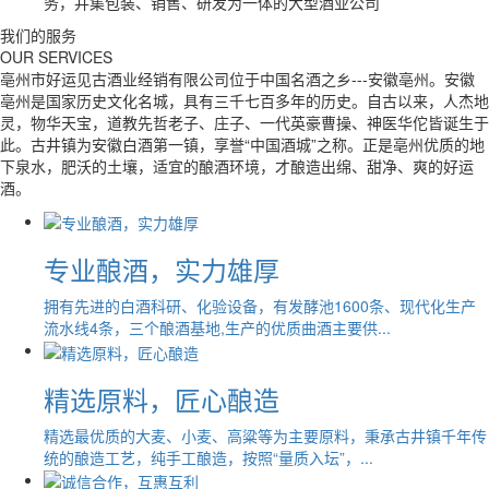
务，并集包装、销售、研发为一体的大型酒业公司
我们的服务
OUR SERVICES
亳州市好运见古酒业经销有限公司位于中国名酒之乡---安徽亳州。安徽
亳州是国家历史文化名城，具有三千七百多年的历史。自古以来，人杰地
灵，物华天宝，道教先哲老子、庄子、一代英豪曹操、神医华佗皆诞生于
此。古井镇为安徽白酒第一镇，享誉“中国酒城”之称。正是亳州优质的地
下泉水，肥沃的土壤，适宜的酿酒环境，才酿造出绵、甜净、爽的好运
酒。
专业酿酒，实力雄厚
拥有先进的白酒科研、化验设备，有发酵池1600条、现代化生产
流水线4条，三个酿酒基地,生产的优质曲酒主要供...
精选原料，匠心酿造
精选最优质的大麦、小麦、高粱等为主要原料，秉承古井镇千年传
统的酿造工艺，纯手工酿造，按照“量质入坛”，...